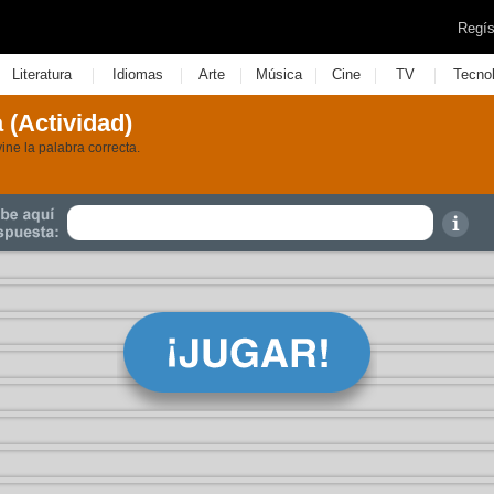
Regís
|
|
|
|
|
|
Literatura
Idiomas
Arte
Música
Cine
TV
Tecno
 (Actividad)
vine la palabra correcta.