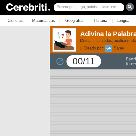
|
|
|
|
|
Ciencias
Matemáticas
Geografía
Historia
Lengua
Adivina la Palabra
Mediante las pistas, analice y adi
Creado por:
Saray
00/11