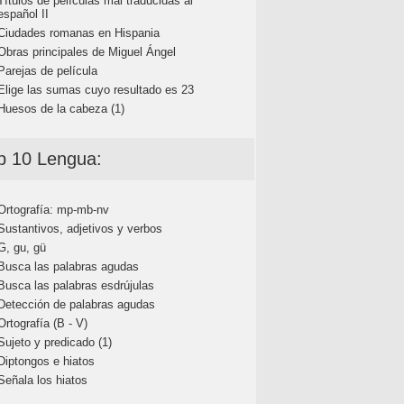
Títulos de películas mal traducidas al
español II
Ciudades romanas en Hispania
Obras principales de Miguel Ángel
Parejas de película
Elige las sumas cuyo resultado es 23
Huesos de la cabeza (1)
p 10 Lengua:
Ortografía: mp-mb-nv
Sustantivos, adjetivos y verbos
G, gu, gü
Busca las palabras agudas
Busca las palabras esdrújulas
Detección de palabras agudas
Ortografía (B - V)
Sujeto y predicado (1)
Diptongos e hiatos
Señala los hiatos