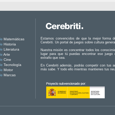
Estamos convencidos de que la mejor forma d
de
Matemáticas
Cerebriti. Un portal de juegos sobre cultura genera
de
Historia
de
Literatura
Nuestra misión es concentrar todos los conocimi
lugar para que tú puedas encontrar ese juego 
de
Arte
extraño que sea.
de
Cine
de
Tecnología
En Cerebriti además, podrás competir con tus a
más sabe. Y todo ello mientras mantienes tus ne
de
Motor
de
Marcas