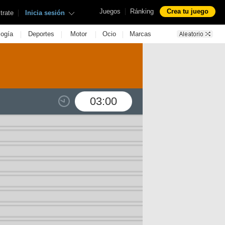
|
Juegos
Ránking
Crea tu juego
|
trate
Inicia sesión
|
|
|
|
logía
Deportes
Motor
Ocio
Marcas
03:00