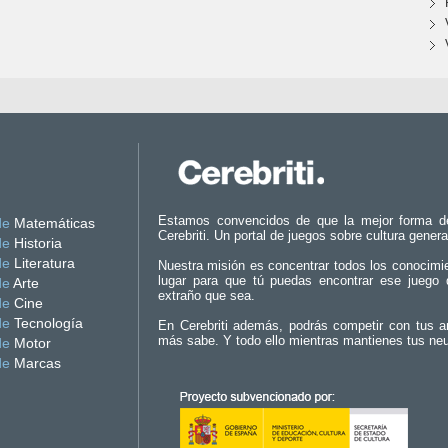
Estamos convencidos de que la mejor forma d
de
Matemáticas
Cerebriti. Un portal de juegos sobre cultura genera
de
Historia
de
Literatura
Nuestra misión es concentrar todos los conocimi
lugar para que tú puedas encontrar ese juego 
de
Arte
extraño que sea.
de
Cine
de
Tecnología
En Cerebriti además, podrás competir con tus a
más sabe. Y todo ello mientras mantienes tus ne
de
Motor
de
Marcas