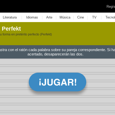
Regís
|
|
|
|
|
|
Literatura
Idiomas
Arte
Música
Cine
TV
Tecno
 Perfekt
u forma en pretérito perfecto (Perfekt)
astra con el ratón cada palabra sobre su pareja correspondiente. Si h
acertado, desaparecerán las dos.