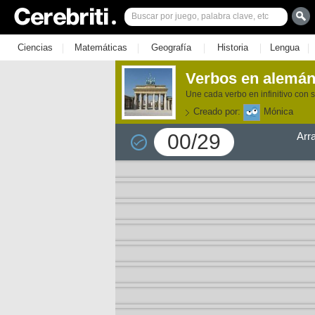
|
|
|
|
|
Ciencias
Matemáticas
Geografía
Historia
Lengua
Verbos en alemán
Une cada verbo en infinitivo con s
Creado por:
Mónica
00/29
Arr