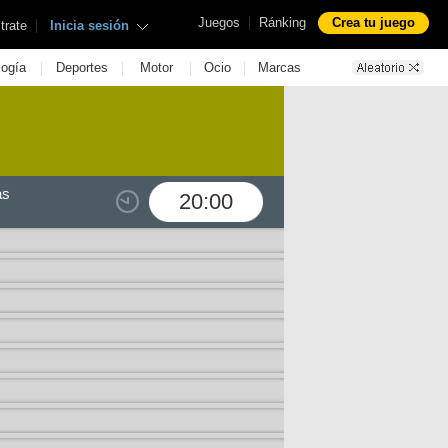
|
Juegos
Ránking
Crea tu juego
|
trate
Inicia sesión
|
|
|
|
logía
Deportes
Motor
Ocio
Marcas
as
20:00