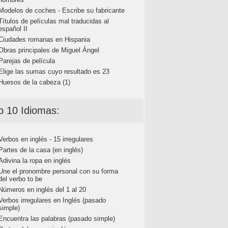
Modelos de coches - Escribe su fabricante
Títulos de películas mal traducidas al
español II
Ciudades romanas en Hispania
Obras principales de Miguel Ángel
Parejas de película
Elige las sumas cuyo resultado es 23
Huesos de la cabeza (1)
p 10 Idiomas:
Verbos en inglés - 15 irregulares
Partes de la casa (en inglés)
Adivina la ropa en inglés
Une el pronombre personal con su forma
del verbo to be
Números en inglés del 1 al 20
Verbos irregulares en Inglés (pasado
simple)
Encuentra las palabras (pasado simple)