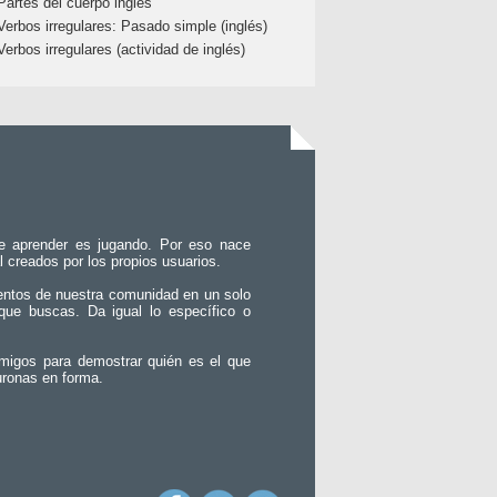
Partes del cuerpo inglés
Verbos irregulares: Pasado simple (inglés)
Verbos irregulares (actividad de inglés)
e aprender es jugando. Por eso nace
l creados por los propios usuarios.
entos de nuestra comunidad en un solo
que buscas. Da igual lo específico o
migos para demostrar quién es el que
uronas en forma.