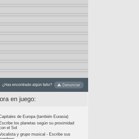
¿Has encontrado algún fallo?
ora en juego:
Capitales de Europa (también Eurasia)
Escribe los planetas según su proximidad
con el Sol
Vocalista y grupo musical - Escribe sus
nombres