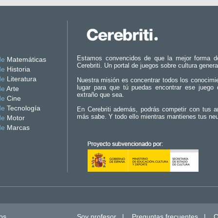
Estamos convencidos de que la mejor forma d
de
Matemáticas
Cerebriti. Un portal de juegos sobre cultura genera
de
Historia
de
Literatura
Nuestra misión es concentrar todos los conocimi
lugar para que tú puedas encontrar ese juego 
de
Arte
extraño que sea.
de
Cine
de
Tecnología
En Cerebriti además, podrás competir con tus a
más sabe. Y todo ello mientras mantienes tus ne
de
Motor
de
Marcas
os.
Soy profesor
|
Preguntas frecuentes
|
C