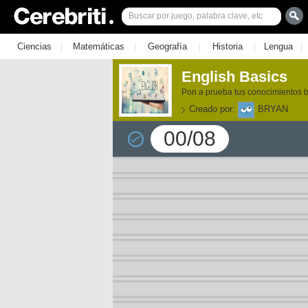
|
|
|
|
|
Ciencias
Matemáticas
Geografía
Historia
Lengua
English Basics
Pon a prueba tus conocimientos b
Creado por:
BRYAN
00/08