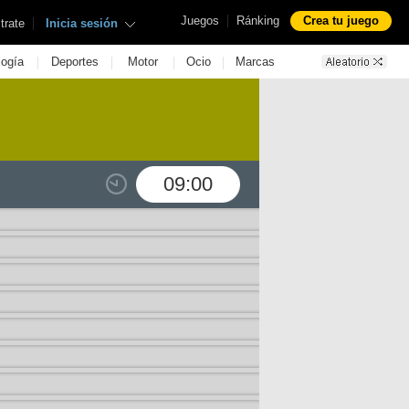
|
Juegos
Ránking
Crea tu juego
|
trate
Inicia sesión
|
|
|
|
logía
Deportes
Motor
Ocio
Marcas
09:00