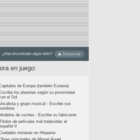
¿Has encontrado algún fallo?
ora en juego:
Capitales de Europa (también Eurasia)
Escribe los planetas según su proximidad
con el Sol
Vocalista y grupo musical - Escribe sus
nombres
Modelos de coches - Escribe su fabricante
Títulos de películas mal traducidas al
español II
Ciudades romanas en Hispania
Obras principales de Miguel Ángel