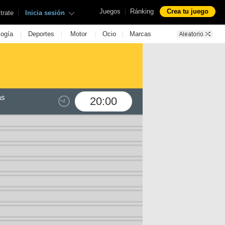
|
Juegos
Ránking
Crea tu juego
|
trate
Inicia sesión
|
|
|
|
logía
Deportes
Motor
Ocio
Marcas
as
20:00