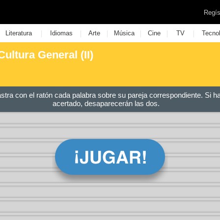
Regís
|
|
|
|
|
|
Literatura
Idiomas
Arte
Música
Cine
TV
Tecno
Cultura General (II)
astra con el ratón cada palabra sobre su pareja correspondiente. Si h
acertado, desaparecerán las dos.