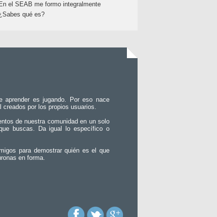
En el SEAB me formo integralmente
¿Sabes qué es?
e aprender es jugando. Por eso nace
l creados por los propios usuarios.
entos de nuestra comunidad en un solo
que buscas. Da igual lo específico o
migos para demostrar quién es el que
uronas en forma.