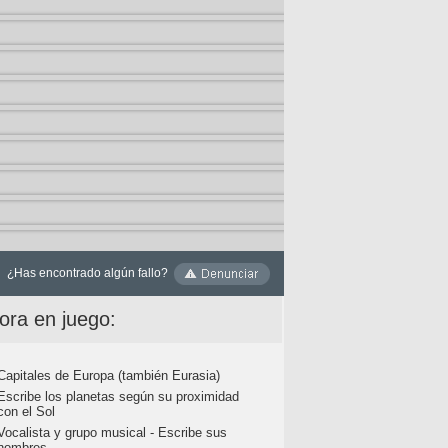
¿Has encontrado algún fallo?
ora en juego:
Capitales de Europa (también Eurasia)
Escribe los planetas según su proximidad
con el Sol
Vocalista y grupo musical - Escribe sus
nombres