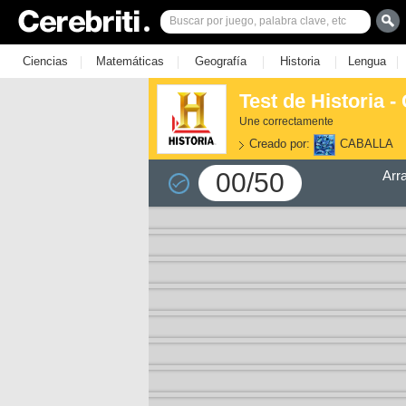
|
|
|
|
|
Ciencias
Matemáticas
Geografía
Historia
Lengua
Test de Historia - 
Une correctamente
Creado por:
CABALLA
00/50
Arr