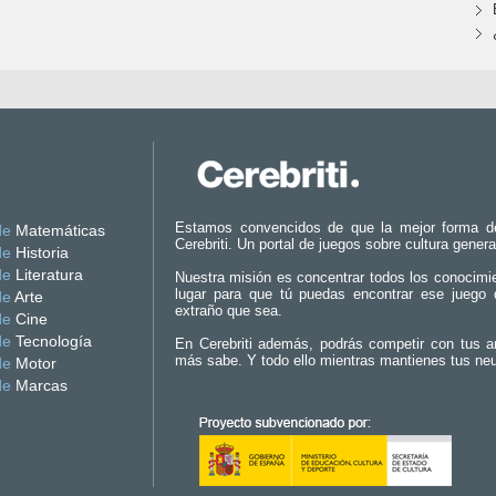
Estamos convencidos de que la mejor forma d
de
Matemáticas
Cerebriti. Un portal de juegos sobre cultura genera
de
Historia
de
Literatura
Nuestra misión es concentrar todos los conocimi
lugar para que tú puedas encontrar ese juego 
de
Arte
extraño que sea.
de
Cine
de
Tecnología
En Cerebriti además, podrás competir con tus a
más sabe. Y todo ello mientras mantienes tus ne
de
Motor
de
Marcas