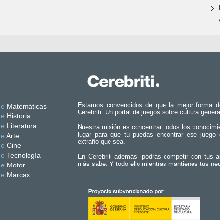
Estamos convencidos de que la mejor forma d
de
Matemáticas
Cerebriti. Un portal de juegos sobre cultura genera
de
Historia
de
Literatura
Nuestra misión es concentrar todos los conocimi
lugar para que tú puedas encontrar ese juego 
de
Arte
extraño que sea.
de
Cine
de
Tecnología
En Cerebriti además, podrás competir con tus a
más sabe. Y todo ello mientras mantienes tus ne
de
Motor
de
Marcas