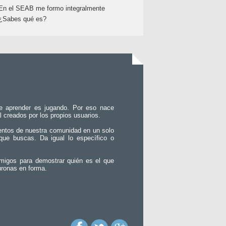
En el SEAB me formo integralmente
¿Sabes qué es?
e aprender es jugando. Por eso nace
l creados por los propios usuarios.
entos de nuestra comunidad en un solo
que buscas. Da igual lo específico o
migos para demostrar quién es el que
uronas en forma.