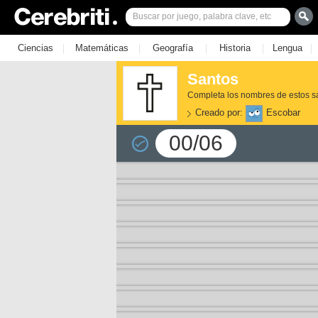
|
|
|
|
|
Ciencias
Matemáticas
Geografía
Historia
Lengua
Santos
Completa los nombres de estos san
Creado por:
Escobar
00/06