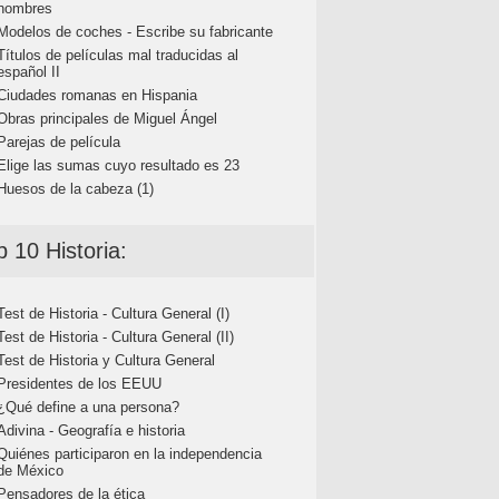
nombres
Modelos de coches - Escribe su fabricante
Títulos de películas mal traducidas al
español II
Ciudades romanas en Hispania
Obras principales de Miguel Ángel
Parejas de película
Elige las sumas cuyo resultado es 23
Huesos de la cabeza (1)
p 10 Historia:
Test de Historia - Cultura General (I)
Test de Historia - Cultura General (II)
Test de Historia y Cultura General
Presidentes de los EEUU
¿Qué define a una persona?
Adivina - Geografía e historia
Quiénes participaron en la independencia
de México
Pensadores de la ética