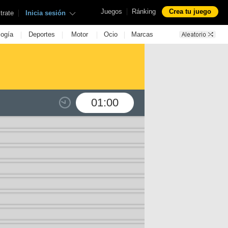
|
Juegos
Ránking
Crea tu juego
|
trate
Inicia sesión
|
|
|
|
logía
Deportes
Motor
Ocio
Marcas
01:00