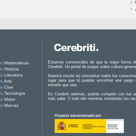
Estamos convencidos de que la mejor forma d
de
Matemáticas
Cerebriti. Un portal de juegos sobre cultura genera
de
Historia
de
Literatura
Nuestra misión es concentrar todos los conocimi
lugar para que tú puedas encontrar ese juego 
de
Arte
extraño que sea.
de
Cine
de
Tecnología
En Cerebriti además, podrás competir con tus a
más sabe. Y todo ello mientras mantienes tus ne
de
Motor
de
Marcas