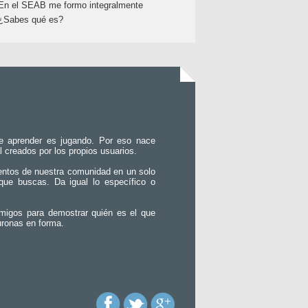
En el SEAB me formo integralmente
¿Sabes qué es?
e aprender es jugando. Por eso nace
l creados por los propios usuarios.
entos de nuestra comunidad en un solo
que buscas. Da igual lo específico o
migos para demostrar quién es el que
uronas en forma.