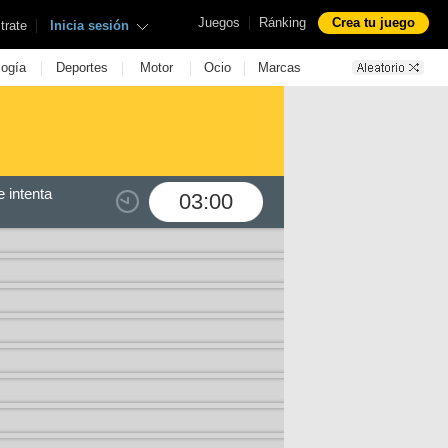
|
Juegos
Ránking
Crea tu juego
|
trate
Inicia sesión
|
|
|
|
logía
Deportes
Motor
Ocio
Marcas
 intenta
03:00