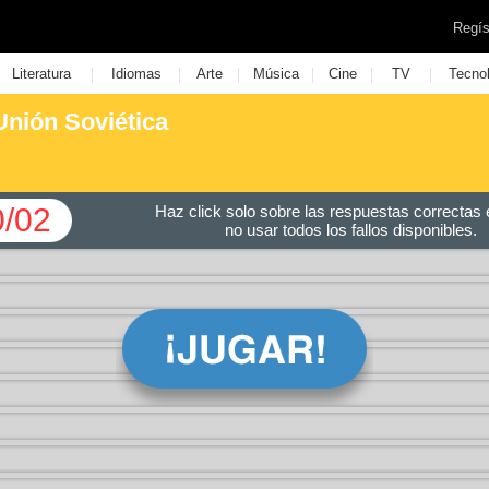
Regís
|
|
|
|
|
|
Literatura
Idiomas
Arte
Música
Cine
TV
Tecno
Unión Soviética
0/02
Haz click solo sobre las respuestas correctas e
no usar todos los fallos disponibles.