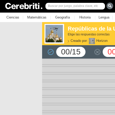
|
|
|
|
|
Ciencias
Matemáticas
Geografía
Historia
Lengua
Repúblicas de la 
Elige las respuestas correctas
Creado por:
Horizon
00/15
0