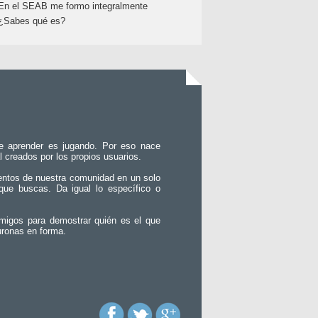
En el SEAB me formo integralmente
¿Sabes qué es?
e aprender es jugando. Por eso nace
l creados por los propios usuarios.
entos de nuestra comunidad en un solo
que buscas. Da igual lo específico o
migos para demostrar quién es el que
uronas en forma.