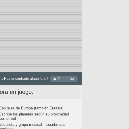
¿Has encontrado algún fallo?
ora en juego:
Capitales de Europa (también Eurasia)
Escribe los planetas según su proximidad
con el Sol
Vocalista y grupo musical - Escribe sus
nombres