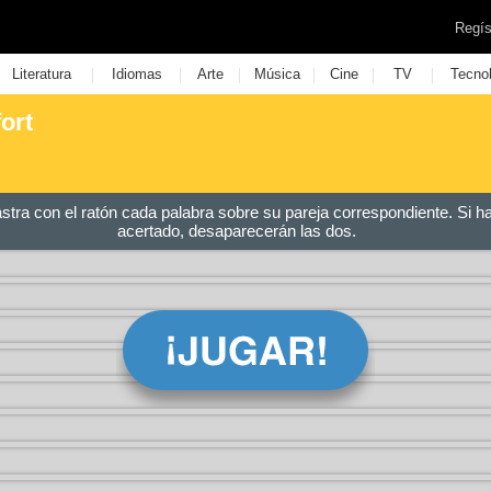
Regís
|
|
|
|
|
|
Literatura
Idiomas
Arte
Música
Cine
TV
Tecno
ort
astra con el ratón cada palabra sobre su pareja correspondiente. Si h
acertado, desaparecerán las dos.