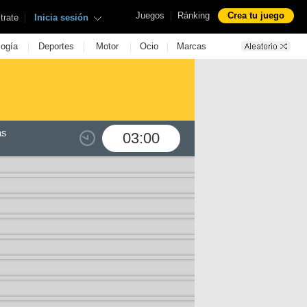
|
Juegos
Ránking
Crea tu juego
|
trate
Inicia sesión
|
|
|
|
logía
Deportes
Motor
Ocio
Marcas
as
03:00