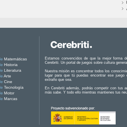
Estamos convencidos de que la mejor forma d
de
Matemáticas
Cerebriti. Un portal de juegos sobre cultura genera
de
Historia
de
Literatura
Nuestra misión es concentrar todos los conocimi
lugar para que tú puedas encontrar ese juego 
de
Arte
extraño que sea.
de
Cine
de
Tecnología
En Cerebriti además, podrás competir con tus a
más sabe. Y todo ello mientras mantienes tus ne
de
Motor
de
Marcas