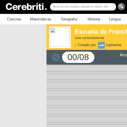
|
|
|
|
|
Ciencias
Matemáticas
Geografía
Historia
Lengua
Escuela de Fráncf
Une correctamente
Creado por:
katherine
00/08
Arr