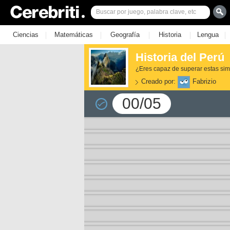
|
|
|
|
|
Ciencias
Matemáticas
Geografía
Historia
Lengua
Historia del Perú
¿Eres capaz de superar estas si
Creado por:
Fabrizio
00/05