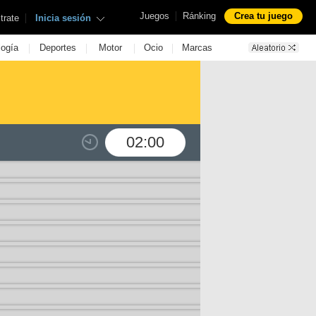
|
Juegos
Ránking
Crea tu juego
|
trate
Inicia sesión
|
|
|
|
logía
Deportes
Motor
Ocio
Marcas
02:00