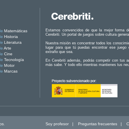
Estamos convencidos de que la mejor forma d
de
Matemáticas
Cerebriti. Un portal de juegos sobre cultura genera
de
Historia
de
Literatura
Nuestra misión es concentrar todos los conocimi
lugar para que tú puedas encontrar ese juego 
de
Arte
extraño que sea.
de
Cine
de
Tecnología
En Cerebriti además, podrás competir con tus a
más sabe. Y todo ello mientras mantienes tus ne
de
Motor
de
Marcas
os.
Soy profesor
|
Preguntas frecuentes
|
C