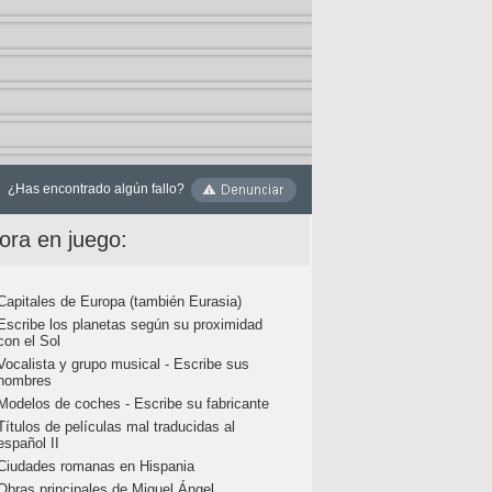
¿Has encontrado algún fallo?
ora en juego:
Capitales de Europa (también Eurasia)
Escribe los planetas según su proximidad
con el Sol
Vocalista y grupo musical - Escribe sus
nombres
Modelos de coches - Escribe su fabricante
Títulos de películas mal traducidas al
español II
Ciudades romanas en Hispania
Obras principales de Miguel Ángel