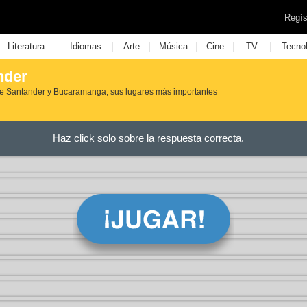
Regís
|
|
|
|
|
|
Literatura
Idiomas
Arte
Música
Cine
TV
Tecno
nder
 de Santander y Bucaramanga, sus lugares más importantes
Haz click solo sobre la respuesta correcta.