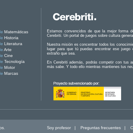
Estamos convencidos de que la mejor forma d
de
Matemáticas
Cerebriti. Un portal de juegos sobre cultura genera
de
Historia
de
Literatura
Nuestra misión es concentrar todos los conocimi
lugar para que tú puedas encontrar ese juego 
de
Arte
extraño que sea.
de
Cine
de
Tecnología
En Cerebriti además, podrás competir con tus a
más sabe. Y todo ello mientras mantienes tus ne
de
Motor
de
Marcas
os.
Soy profesor
|
Preguntas frecuentes
|
C