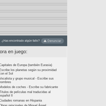
¿Has encontrado algún fallo?
ora en juego:
Capitales de Europa (también Eurasia)
Escribe los planetas según su proximidad
con el Sol
Vocalista y grupo musical - Escribe sus
nombres
Modelos de coches - Escribe su fabricante
Títulos de películas mal traducidas al
español II
Ciudades romanas en Hispania
Obras principales de Miguel Ángel