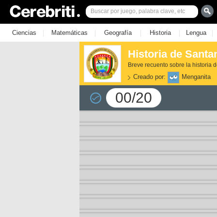
|
|
|
|
|
Ciencias
Matemáticas
Geografía
Historia
Lengua
Historia de Santa
Breve recuento sobre la historia
Creado por:
Menganita
00/20