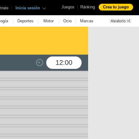
|
Juegos
Ránking
Crea tu juego
|
trate
Inicia sesión
|
|
|
|
logía
Deportes
Motor
Ocio
Marcas
12:00