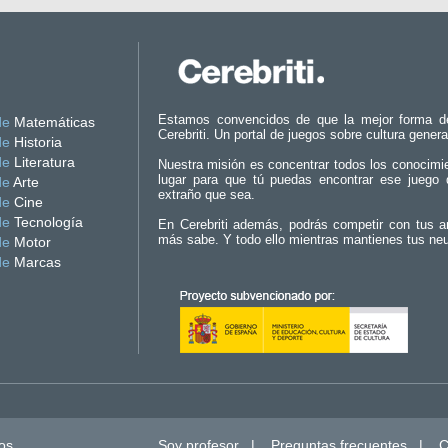
Estamos convencidos de que la mejor forma d
de
Matemáticas
Cerebriti. Un portal de juegos sobre cultura genera
de
Historia
de
Literatura
Nuestra misión es concentrar todos los conocimi
lugar para que tú puedas encontrar ese juego 
de
Arte
extraño que sea.
de
Cine
de
Tecnología
En Cerebriti además, podrás competir con tus a
más sabe. Y todo ello mientras mantienes tus ne
de
Motor
de
Marcas
os.
Soy profesor
|
Preguntas frecuentes
|
C