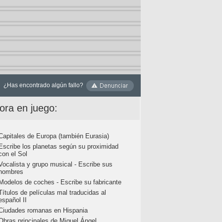
¿Has encontrado algún fallo?
ora en juego:
Capitales de Europa (también Eurasia)
Escribe los planetas según su proximidad
con el Sol
Vocalista y grupo musical - Escribe sus
nombres
Modelos de coches - Escribe su fabricante
Títulos de películas mal traducidas al
español II
Ciudades romanas en Hispania
Obras principales de Miguel Ángel