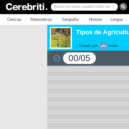
|
|
|
|
|
Ciencias
Matemáticas
Geografía
Historia
Lengua
Tipos de Agricult
Creado por:
Limbo
00/05