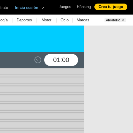
|
Juegos
Ránking
Crea tu juego
|
trate
Inicia sesión
|
|
|
|
logía
Deportes
Motor
Ocio
Marcas
01:00