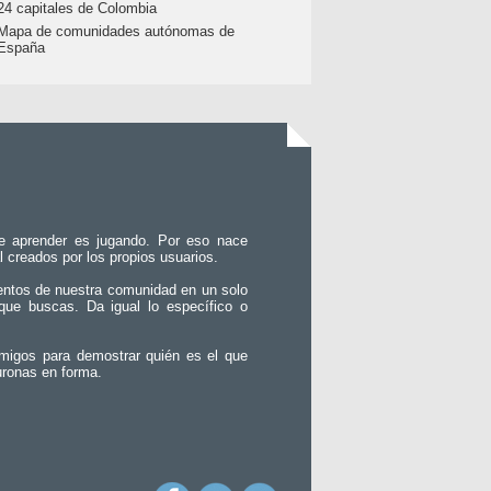
24 capitales de Colombia
Mapa de comunidades autónomas de
España
e aprender es jugando. Por eso nace
l creados por los propios usuarios.
entos de nuestra comunidad en un solo
que buscas. Da igual lo específico o
migos para demostrar quién es el que
uronas en forma.