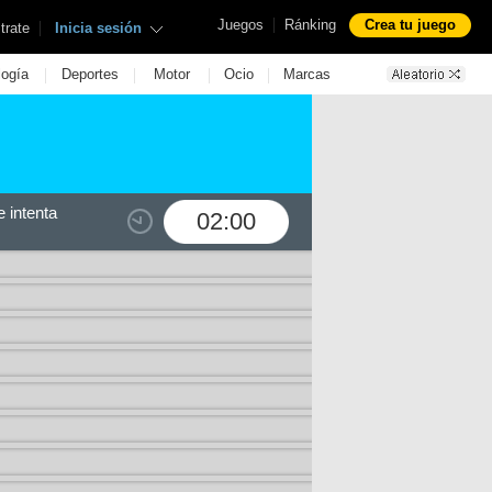
|
Juegos
Ránking
Crea tu juego
|
trate
Inicia sesión
|
|
|
|
logía
Deportes
Motor
Ocio
Marcas
 intenta
02:00