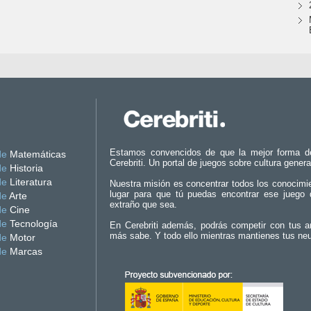
Estamos convencidos de que la mejor forma d
de
Matemáticas
Cerebriti. Un portal de juegos sobre cultura genera
de
Historia
de
Literatura
Nuestra misión es concentrar todos los conocimi
lugar para que tú puedas encontrar ese juego 
de
Arte
extraño que sea.
de
Cine
de
Tecnología
En Cerebriti además, podrás competir con tus a
más sabe. Y todo ello mientras mantienes tus ne
de
Motor
de
Marcas