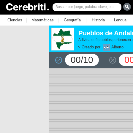
|
|
|
|
|
Ciencias
Matemáticas
Geografía
Historia
Lengua
Pueblos de Andal
Adivina qué pueblos pertenecen 
Creado por:
Alberto
00/10
0