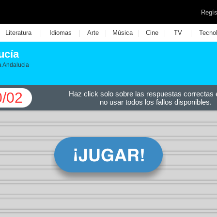
Regís
|
|
|
|
|
|
Literatura
Idiomas
Arte
Música
Cine
TV
Tecno
ucía
a Andalucia
0/02
Haz click solo sobre las respuestas correctas e
no usar todos los fallos disponibles.