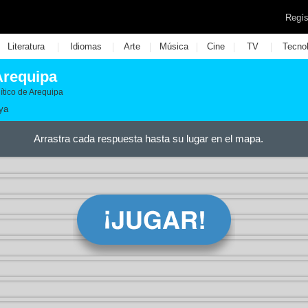
Regís
|
|
|
|
|
|
Literatura
Idiomas
Arte
Música
Cine
TV
Tecno
Arequipa
ítico de Arequipa
ya
Arrastra cada respuesta hasta su lugar en el mapa.