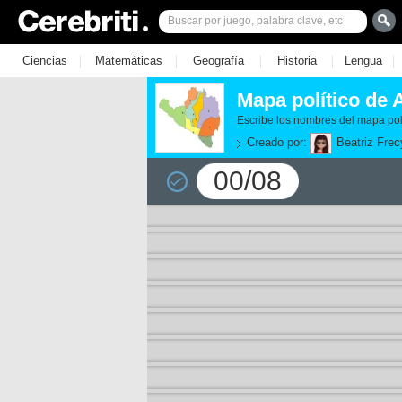
|
|
|
|
|
Ciencias
Matemáticas
Geografía
Historia
Lengua
Mapa político de 
Escribe los nombres del mapa pol
Creado por:
Beatriz Frec
00/08