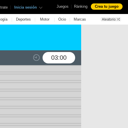
|
Juegos
Ránking
Crea tu juego
|
trate
Inicia sesión
|
|
|
|
logía
Deportes
Motor
Ocio
Marcas
03:00