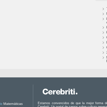
Estamos convencidos de que la mejor forma d
de
Matemáticas
Cerebriti. Un portal de juegos sobre cultura genera