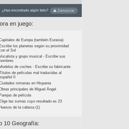
¿Has encontrado algún fallo?
ora en juego:
Capitales de Europa (también Eurasia)
Escribe los planetas según su proximidad
con el Sol
Vocalista y grupo musical - Escribe sus
nombres
Modelos de coches - Escribe su fabricante
Títulos de películas mal traducidas al
español II
Ciudades romanas en Hispania
Obras principales de Miguel Ángel
Parejas de película
Elige las sumas cuyo resultado es 23
Huesos de la cabeza (1)
p 10 Geografía: