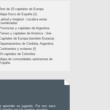
Test de 25 capitales de Europa
Mapa físico de España (1)
Latitud y longitud - Localiza estas
coordenadas
Provincias y capitales de Argentina
Países y capitales de América - Une
Capitales de Europa (también Eurasia)
Departamentos de Córdoba, Argentina
Continentes y océanos (I)
24 capitales de Colombia
Mapa de comunidades autónomas de
España
e aprender es jugando. Por eso nace
l creados por los propios usuarios.