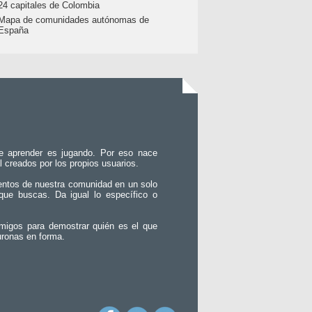
24 capitales de Colombia
Mapa de comunidades autónomas de
España
e aprender es jugando. Por eso nace
l creados por los propios usuarios.
entos de nuestra comunidad en un solo
que buscas. Da igual lo específico o
migos para demostrar quién es el que
uronas en forma.