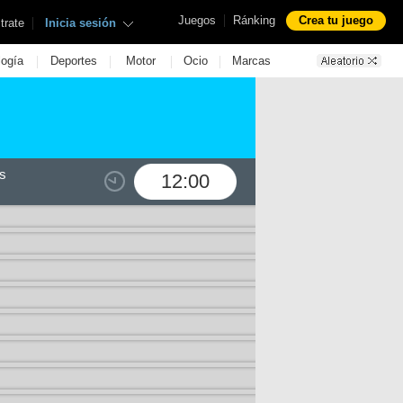
|
Juegos
Ránking
Crea tu juego
|
trate
Inicia sesión
|
|
|
|
logía
Deportes
Motor
Ocio
Marcas
s
12:00