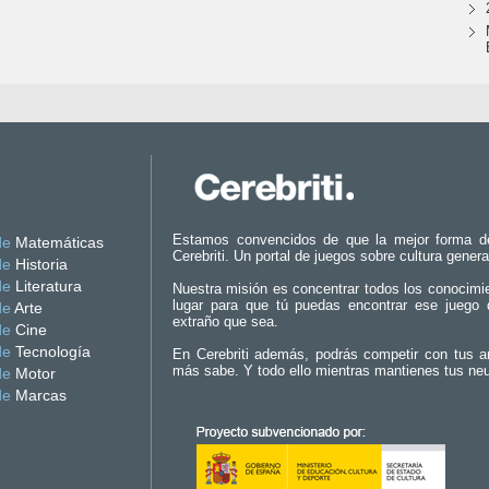
Estamos convencidos de que la mejor forma d
de
Matemáticas
Cerebriti. Un portal de juegos sobre cultura genera
de
Historia
de
Literatura
Nuestra misión es concentrar todos los conocimi
lugar para que tú puedas encontrar ese juego 
de
Arte
extraño que sea.
de
Cine
de
Tecnología
En Cerebriti además, podrás competir con tus a
más sabe. Y todo ello mientras mantienes tus ne
de
Motor
de
Marcas