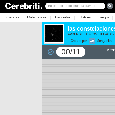
|
|
|
|
|
Ciencias
Matemáticas
Geografía
Historia
Lengua
las constelacione
APRENDE LAS CONSTELACION
Creado por:
Menganita
00/11
Arra