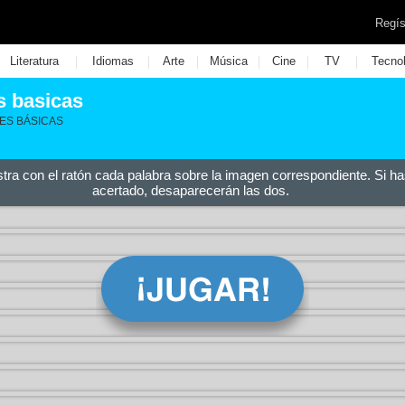
Regís
|
|
|
|
|
|
Literatura
Idiomas
Arte
Música
Cine
TV
Tecno
s basicas
ES BÁSICAS
stra con el ratón cada palabra sobre la imagen correspondiente. Si ha
acertado, desaparecerán las dos.