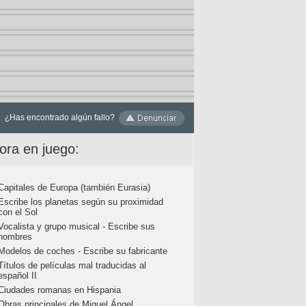
¿Has encontrado algún fallo?
ora en juego:
Capitales de Europa (también Eurasia)
Escribe los planetas según su proximidad
con el Sol
Vocalista y grupo musical - Escribe sus
nombres
Modelos de coches - Escribe su fabricante
Títulos de películas mal traducidas al
español II
Ciudades romanas en Hispania
Obras principales de Miguel Ángel