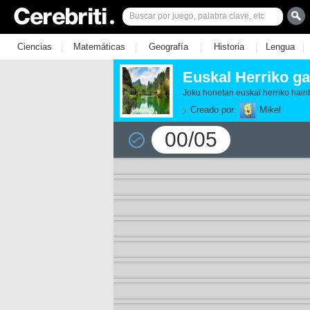
|
|
|
|
|
Ciencias
Matemáticas
Geografía
Historia
Lengua
Euskal Herriko ga
Joku honetan euskal herriko hain
Creado por:
Mikel
00/05