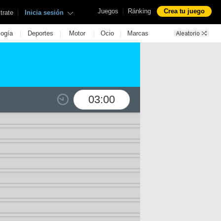
|
Juegos
Ránking
Crea tu juego
|
trate
Inicia sesión
|
|
|
|
logía
Deportes
Motor
Ocio
Marcas
03:00