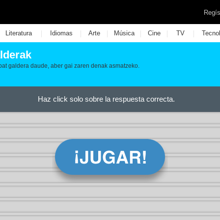
Regís
|
|
|
|
|
|
Literatura
Idiomas
Arte
Música
Cine
TV
Tecno
lderak
bat galdera daude, aber gai zaren denak asmatzeko.
Haz click solo sobre la respuesta correcta.