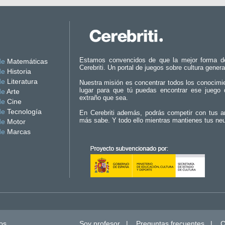
Estamos convencidos de que la mejor forma d
de
Matemáticas
Cerebriti. Un portal de juegos sobre cultura genera
de
Historia
de
Literatura
Nuestra misión es concentrar todos los conocimi
lugar para que tú puedas encontrar ese juego 
de
Arte
extraño que sea.
de
Cine
de
Tecnología
En Cerebriti además, podrás competir con tus a
más sabe. Y todo ello mientras mantienes tus ne
de
Motor
de
Marcas
os.
Soy profesor
|
Preguntas frecuentes
|
C