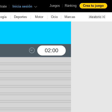
|
Juegos
Ránking
Crea tu juego
|
trate
Inicia sesión
|
|
|
|
logía
Deportes
Motor
Ocio
Marcas
02:00