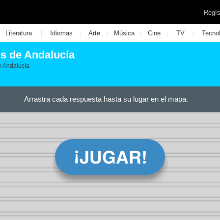
Regís
|
|
|
|
|
|
Literatura
Idiomas
Arte
Música
Cine
TV
Tecno
es de Andalucía
e Andalucía
Arrastra cada respuesta hasta su lugar en el mapa.