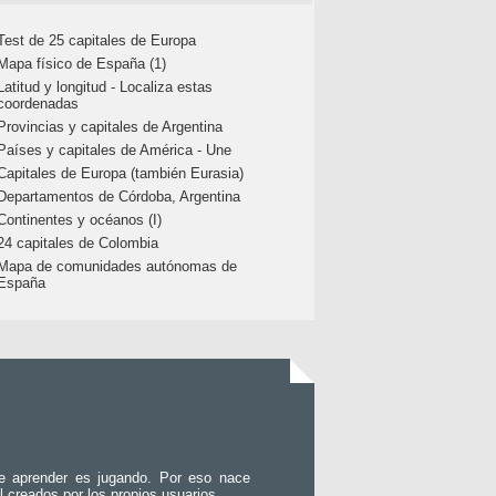
Test de 25 capitales de Europa
Mapa físico de España (1)
Latitud y longitud - Localiza estas
coordenadas
Provincias y capitales de Argentina
Países y capitales de América - Une
Capitales de Europa (también Eurasia)
Departamentos de Córdoba, Argentina
Continentes y océanos (I)
24 capitales de Colombia
Mapa de comunidades autónomas de
España
e aprender es jugando. Por eso nace
l creados por los propios usuarios.