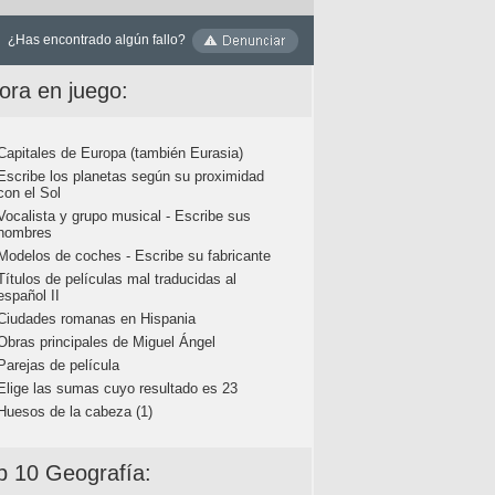
¿Has encontrado algún fallo?
ora en juego:
Capitales de Europa (también Eurasia)
Escribe los planetas según su proximidad
con el Sol
Vocalista y grupo musical - Escribe sus
nombres
Modelos de coches - Escribe su fabricante
Títulos de películas mal traducidas al
español II
Ciudades romanas en Hispania
Obras principales de Miguel Ángel
Parejas de película
Elige las sumas cuyo resultado es 23
Huesos de la cabeza (1)
p 10 Geografía: