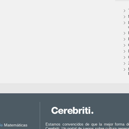
Estamos convencidos de que la mejor forma d
de
Matemáticas
Cerebriti. Un portal de juegos sobre cultura genera