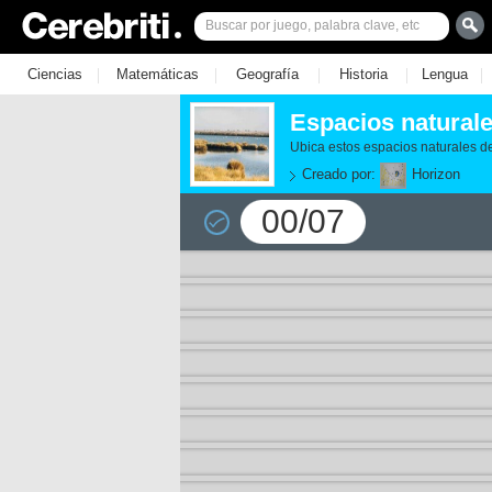
|
|
|
|
|
Ciencias
Matemáticas
Geografía
Historia
Lengua
Espacios natural
Ubica estos espacios naturales d
Creado por:
Horizon
00/07