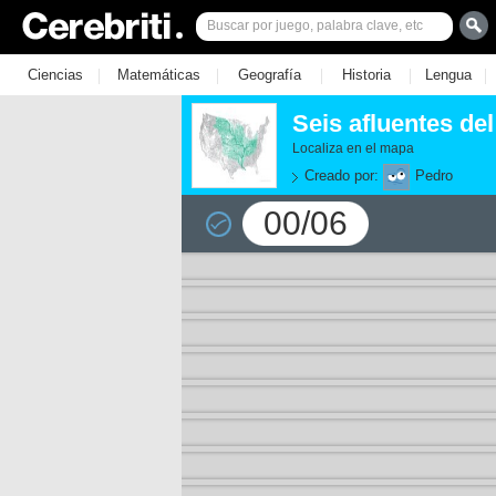
|
|
|
|
|
Ciencias
Matemáticas
Geografía
Historia
Lengua
Seis afluentes del
Localiza en el mapa
Creado por:
Pedro
00/06