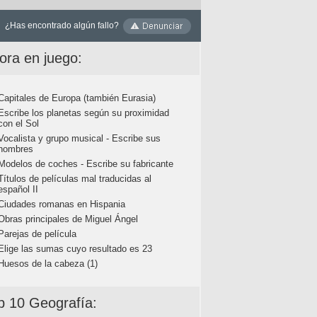
¿Has encontrado algún fallo?
ora en juego:
Capitales de Europa (también Eurasia)
Escribe los planetas según su proximidad
con el Sol
Vocalista y grupo musical - Escribe sus
nombres
Modelos de coches - Escribe su fabricante
Títulos de películas mal traducidas al
español II
Ciudades romanas en Hispania
Obras principales de Miguel Ángel
Parejas de película
Elige las sumas cuyo resultado es 23
Huesos de la cabeza (1)
p 10 Geografía: