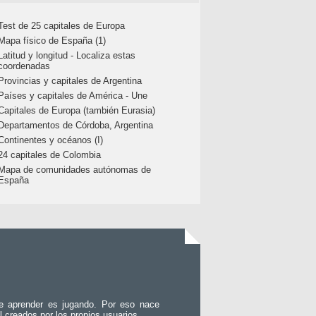
Test de 25 capitales de Europa
Mapa físico de España (1)
Latitud y longitud - Localiza estas
coordenadas
Provincias y capitales de Argentina
Países y capitales de América - Une
Capitales de Europa (también Eurasia)
Departamentos de Córdoba, Argentina
Continentes y océanos (I)
24 capitales de Colombia
Mapa de comunidades autónomas de
España
e aprender es jugando. Por eso nace
l creados por los propios usuarios.