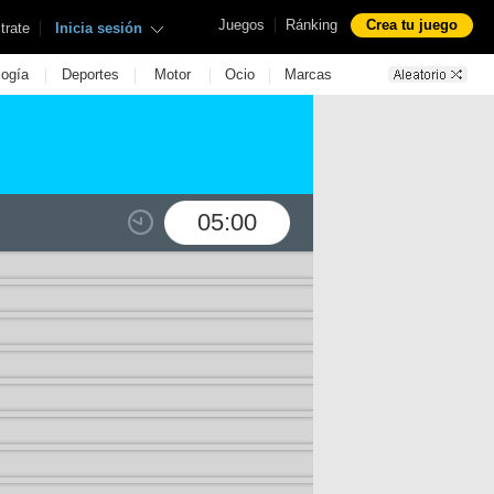
|
Juegos
Ránking
Crea tu juego
|
trate
Inicia sesión
|
|
|
|
logía
Deportes
Motor
Ocio
Marcas
05:00