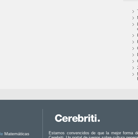
Estamos convencidos de que la mejor forma d
de
Matemáticas
Cerebriti. Un portal de juegos sobre cultura genera