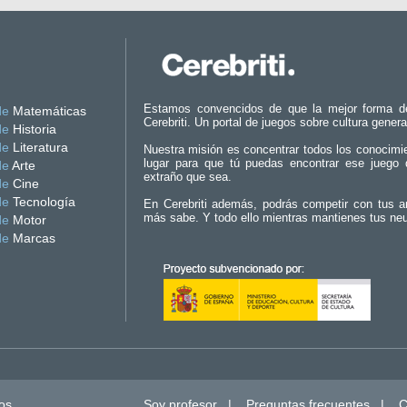
Estamos convencidos de que la mejor forma d
de
Matemáticas
Cerebriti. Un portal de juegos sobre cultura genera
de
Historia
de
Literatura
Nuestra misión es concentrar todos los conocimi
lugar para que tú puedas encontrar ese juego 
de
Arte
extraño que sea.
de
Cine
de
Tecnología
En Cerebriti además, podrás competir con tus a
más sabe. Y todo ello mientras mantienes tus ne
de
Motor
de
Marcas
os.
Soy profesor
|
Preguntas frecuentes
|
C