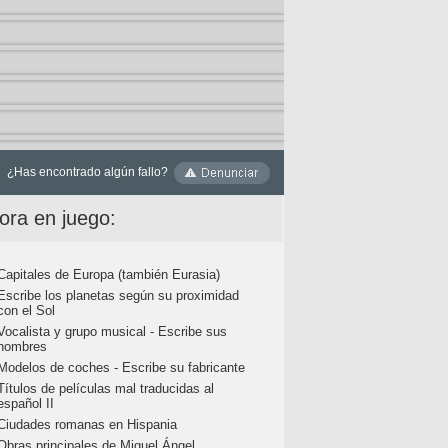
¿Has encontrado algún fallo?
ora en juego:
Capitales de Europa (también Eurasia)
Escribe los planetas según su proximidad
con el Sol
Vocalista y grupo musical - Escribe sus
nombres
Modelos de coches - Escribe su fabricante
Títulos de películas mal traducidas al
español II
Ciudades romanas en Hispania
Obras principales de Miguel Ángel