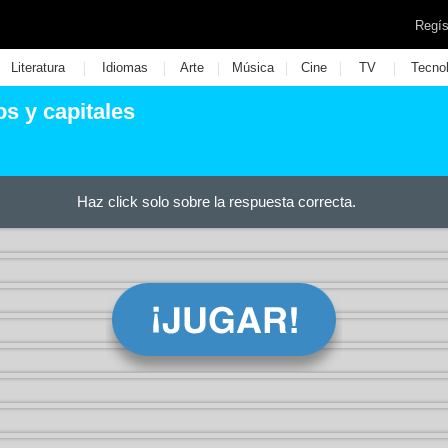
Regís
|
|
|
|
|
|
Literatura
Idiomas
Arte
Música
Cine
TV
Tecno
s y capitales
Haz click solo sobre la respuesta correcta.