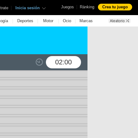
|
Juegos
Ránking
Crea tu juego
|
trate
Inicia sesión
|
|
|
|
logía
Deportes
Motor
Ocio
Marcas
02:00