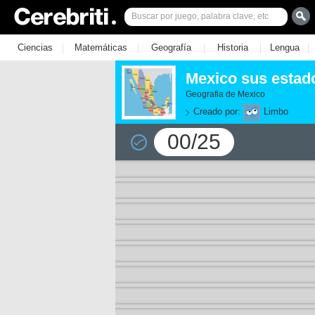
|
|
|
|
|
Ciencias
Matemáticas
Geografía
Historia
Lengua
Mexico sus estado
Geografia de Mexico
Creado por:
Limbo
00/25