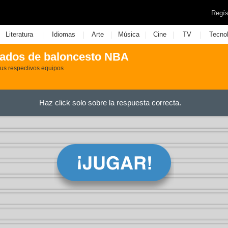
Regís
|
|
|
|
|
|
Literatura
Idiomas
Arte
Música
Cine
TV
Tecno
ados de baloncesto NBA
us respectivos equipos
Haz click solo sobre la respuesta correcta.