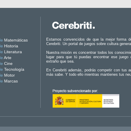
Estamos convencidos de que la mejor forma d
de
Matemáticas
Cerebriti. Un portal de juegos sobre cultura genera
de
Historia
de
Literatura
Nuestra misión es concentrar todos los conocimi
lugar para que tú puedas encontrar ese juego 
de
Arte
extraño que sea.
de
Cine
de
Tecnología
En Cerebriti además, podrás competir con tus a
más sabe. Y todo ello mientras mantienes tus ne
de
Motor
de
Marcas