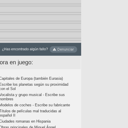
¿Has encontrado algún fallo?
ora en juego:
Capitales de Europa (también Eurasia)
Escribe los planetas según su proximidad
con el Sol
Vocalista y grupo musical - Escribe sus
nombres
Modelos de coches - Escribe su fabricante
Títulos de películas mal traducidas al
español II
Ciudades romanas en Hispania
Obras principales de Miguel Ángel