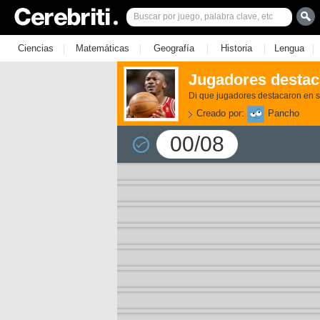
|
|
|
|
|
Ciencias
Matemáticas
Geografía
Historia
Lengua
Jugadores destac
Di que jugadores destacaron en s
Creado por:
Pancho
00/08
3)