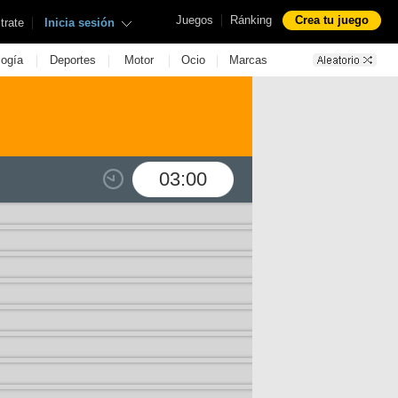
|
Juegos
Ránking
Crea tu juego
|
trate
Inicia sesión
|
|
|
|
logía
Deportes
Motor
Ocio
Marcas
03:00