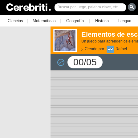
|
|
|
|
|
Ciencias
Matemáticas
Geografía
Historia
Lengua
Elementos de esc
Un juego para aprender los eleme
Creado por:
Rafael
00/05
3)