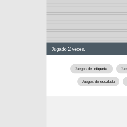
2-13)
ia de
2
Jugado
veces.
a
Juegos de -etiqueta-
Jue
Juegos de escalada
ga