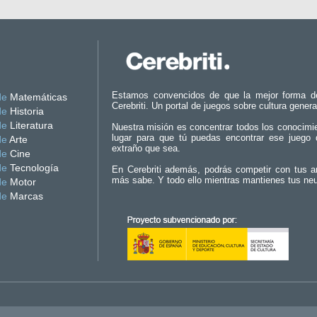
Estamos convencidos de que la mejor forma d
de
Matemáticas
Cerebriti. Un portal de juegos sobre cultura genera
de
Historia
de
Literatura
Nuestra misión es concentrar todos los conocimi
lugar para que tú puedas encontrar ese juego 
de
Arte
extraño que sea.
de
Cine
de
Tecnología
En Cerebriti además, podrás competir con tus a
más sabe. Y todo ello mientras mantienes tus ne
de
Motor
de
Marcas