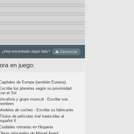
¿Has encontrado algún fallo?
ora en juego:
Capitales de Europa (también Eurasia)
Escribe los planetas según su proximidad
con el Sol
Vocalista y grupo musical - Escribe sus
nombres
Modelos de coches - Escribe su fabricante
Títulos de películas mal traducidas al
español II
Ciudades romanas en Hispania
Obras principales de Miguel Ángel