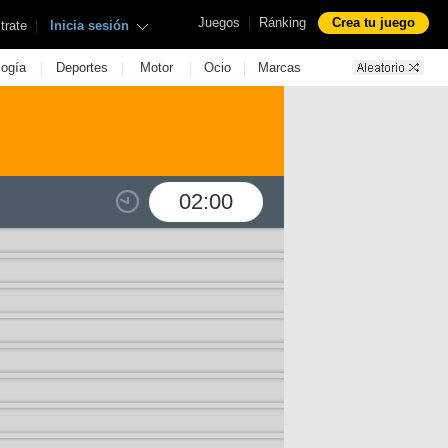
|
Juegos
Ránking
Crea tu juego
|
trate
Inicia sesión
|
|
|
|
logía
Deportes
Motor
Ocio
Marcas
02:00