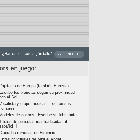
¿Has encontrado algún fallo?
ora en juego:
Capitales de Europa (también Eurasia)
Escribe los planetas según su proximidad
con el Sol
Vocalista y grupo musical - Escribe sus
nombres
Modelos de coches - Escribe su fabricante
Títulos de películas mal traducidas al
español II
Ciudades romanas en Hispania
Obras principales de Miguel Ángel