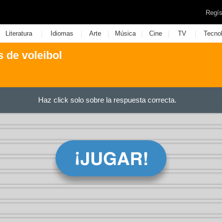
Regís
|
|
|
|
|
|
Literatura
Idiomas
Arte
Música
Cine
TV
Tecno
s de voleibol
Haz click solo sobre la respuesta correcta.