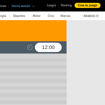
|
Juegos
Ránking
Crea tu juego
|
trate
Inicia sesión
|
|
|
|
logía
Deportes
Motor
Ocio
Marcas
12:00