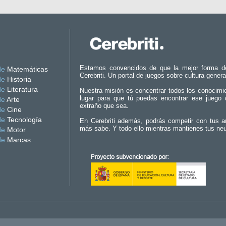
Estamos convencidos de que la mejor forma d
de
Matemáticas
Cerebriti. Un portal de juegos sobre cultura genera
de
Historia
de
Literatura
Nuestra misión es concentrar todos los conocimi
lugar para que tú puedas encontrar ese juego 
de
Arte
extraño que sea.
de
Cine
de
Tecnología
En Cerebriti además, podrás competir con tus a
más sabe. Y todo ello mientras mantienes tus ne
de
Motor
de
Marcas