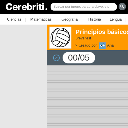
|
|
|
|
|
Ciencias
Matemáticas
Geografía
Historia
Lengua
Principios básico
Breve test
Creado por:
Ana
00/05
3)