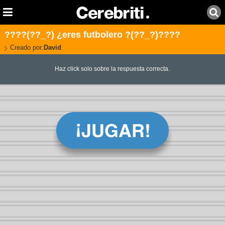
????(??_?) ¿eres futbolero ?(??_?)????
Creado por:
David
Haz click solo sobre la respuesta correcta.