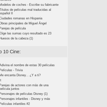
Modelos de coches - Escribe su fabricante
Títulos de películas mal traducidas al
español II
Ciudades romanas en Hispania
Obras principales de Miguel Ángel
Parejas de película
Elige las sumas cuyo resultado es 23
Huesos de la cabeza (1)
p 10 Cine:
Adivina el nombre de estas 30 películas
Películas - Trivia
Me encanta Disney... ¿Y a ti?
It
Parejas de actores con más de una
película juntos
Personajes de películas Disney (1)
Personajes infantiles - Disney y más
Películas infantiles #2