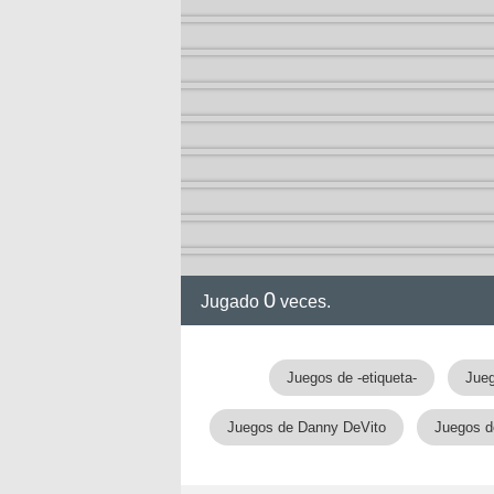
ol I
ol II
0
Jugado
veces.
Juegos de -etiqueta-
Jueg
rvel
Juegos de Danny DeVito
Juegos d