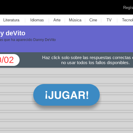
Regís
|
|
|
|
|
|
Literatura
Idiomas
Arte
Música
Cine
TV
Tecno
y deVito
 las que ha aparecido Danny DeVito
0/02
Haz click solo sobre las respuestas correctas e
no usar todos los fallos disponibles.