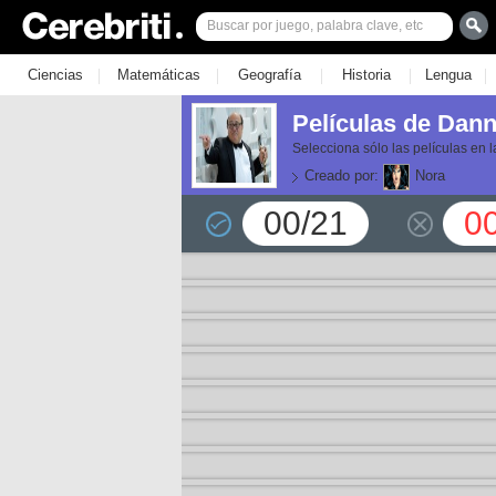
|
|
|
|
|
Ciencias
Matemáticas
Geografía
Historia
Lengua
Películas de Dann
Selecciona sólo las películas en
Creado por:
Nora
00/21
0
or