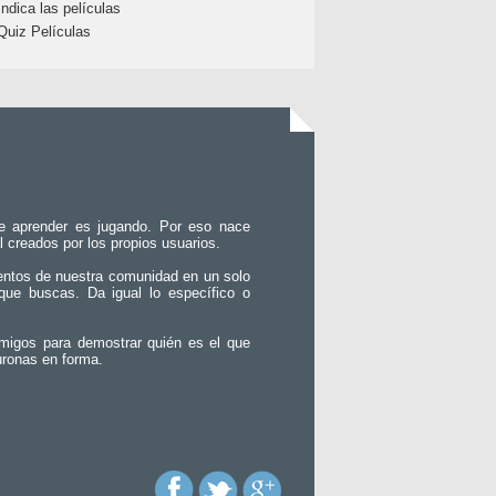
Indica las películas
Quiz Películas
e aprender es jugando. Por eso nace
l creados por los propios usuarios.
entos de nuestra comunidad en un solo
que buscas. Da igual lo específico o
migos para demostrar quién es el que
uronas en forma.