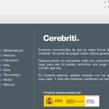
Estamos convencidos de que la mejor forma d
de
Matemáticas
Cerebriti. Un portal de juegos sobre cultura genera
de
Historia
de
Literatura
Nuestra misión es concentrar todos los conocimi
lugar para que tú puedas encontrar ese juego 
de
Arte
extraño que sea.
de
Cine
de
Tecnología
En Cerebriti además, podrás competir con tus a
más sabe. Y todo ello mientras mantienes tus ne
de
Motor
de
Marcas