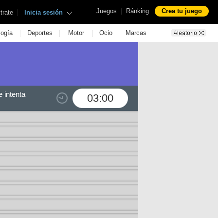
|
Juegos
Ránking
Crea tu juego
|
trate
Inicia sesión
|
|
|
|
logía
Deportes
Motor
Ocio
Marcas
 intenta
03:00