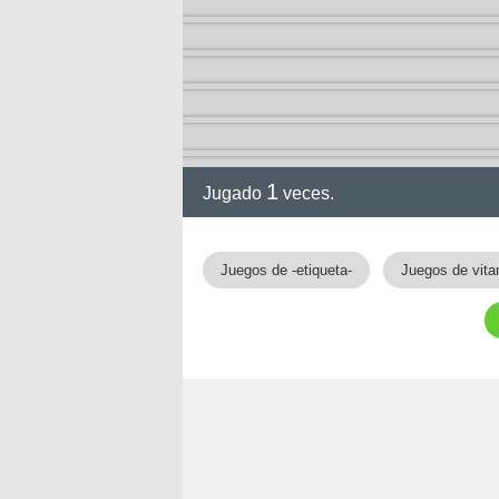
1
Jugado
veces.
gia
Juegos de -etiqueta-
Juegos de vit
!!