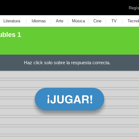
Regís
|
|
|
|
|
|
Literatura
Idiomas
Arte
Música
Cine
TV
Tecno
ubles 1
Haz click solo sobre la respuesta correcta.