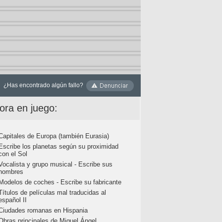
¿Has encontrado algún fallo?
ora en juego:
Capitales de Europa (también Eurasia)
Escribe los planetas según su proximidad
con el Sol
Vocalista y grupo musical - Escribe sus
nombres
Modelos de coches - Escribe su fabricante
Títulos de películas mal traducidas al
español II
Ciudades romanas en Hispania
Obras principales de Miguel Ángel