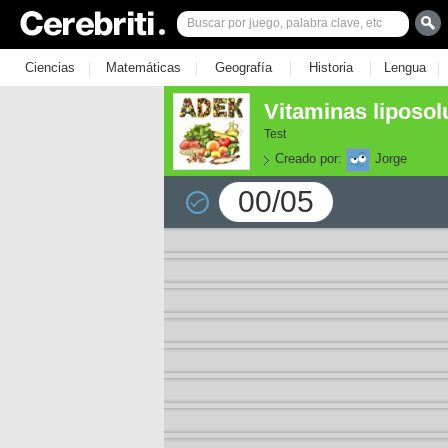
|
|
|
|
|
Ciencias
Matemáticas
Geografía
Historia
Lengua
Vitaminas liposol
Test
Creado por:
Jorge
00/05