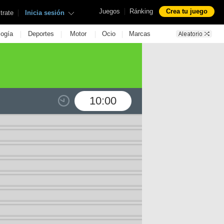
|
Juegos
Ránking
Crea tu juego
|
trate
Inicia sesión
|
|
|
|
logía
Deportes
Motor
Ocio
Marcas
10:00