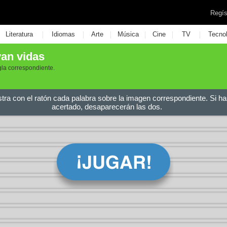
Regís
|
|
|
|
|
|
Literatura
Idiomas
Arte
Música
Cine
TV
Tecno
van vidas
la correspondiente.
stra con el ratón cada palabra sobre la imagen correspondiente. Si ha
acertado, desaparecerán las dos.