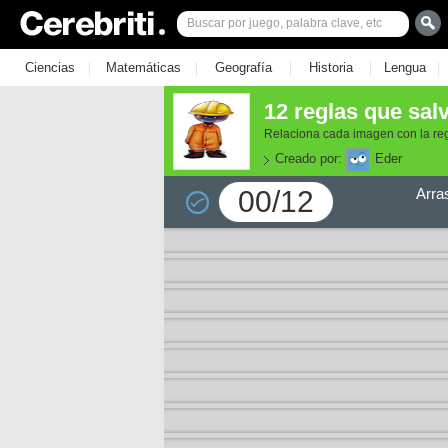
|
|
|
|
|
Ciencias
Matemáticas
Geografía
Historia
Lengua
12 reglas que sal
Relaciona cada imagen con la reg
Creado por:
Eder
00/12
Arra