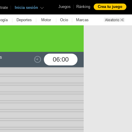
|
Juegos
Ránking
Crea tu juego
|
trate
Inicia sesión
|
|
|
|
logía
Deportes
Motor
Ocio
Marcas
s
06:00