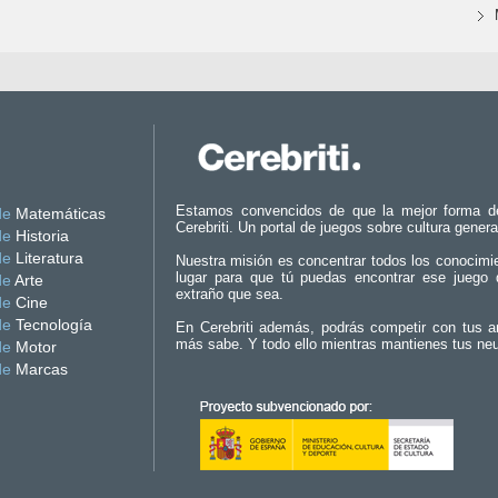
Estamos convencidos de que la mejor forma d
de
Matemáticas
Cerebriti. Un portal de juegos sobre cultura genera
de
Historia
de
Literatura
Nuestra misión es concentrar todos los conocimi
lugar para que tú puedas encontrar ese juego 
de
Arte
extraño que sea.
de
Cine
de
Tecnología
En Cerebriti además, podrás competir con tus a
más sabe. Y todo ello mientras mantienes tus ne
de
Motor
de
Marcas