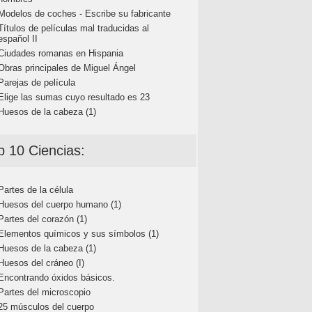
Modelos de coches - Escribe su fabricante
Títulos de películas mal traducidas al
español II
Ciudades romanas en Hispania
Obras principales de Miguel Ángel
Parejas de película
Elige las sumas cuyo resultado es 23
Huesos de la cabeza (1)
p 10 Ciencias:
Partes de la célula
Huesos del cuerpo humano (1)
Partes del corazón (1)
Elementos químicos y sus símbolos (1)
Huesos de la cabeza (1)
Huesos del cráneo (I)
Encontrando óxidos básicos.
Partes del microscopio
25 músculos del cuerpo