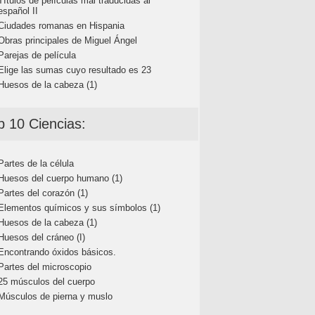
Títulos de películas mal traducidas al
español II
Ciudades romanas en Hispania
Obras principales de Miguel Ángel
Parejas de película
Elige las sumas cuyo resultado es 23
Huesos de la cabeza (1)
p 10 Ciencias:
Partes de la célula
Huesos del cuerpo humano (1)
Partes del corazón (1)
Elementos químicos y sus símbolos (1)
Huesos de la cabeza (1)
Huesos del cráneo (I)
Encontrando óxidos básicos.
Partes del microscopio
25 músculos del cuerpo
Músculos de pierna y muslo