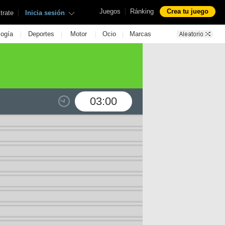
|
Juegos
Ránking
Crea tu juego
|
trate
Inicia sesión
|
|
|
|
logía
Deportes
Motor
Ocio
Marcas
03:00