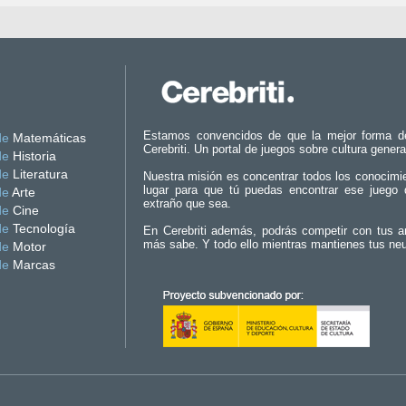
Estamos convencidos de que la mejor forma d
de
Matemáticas
Cerebriti. Un portal de juegos sobre cultura genera
de
Historia
de
Literatura
Nuestra misión es concentrar todos los conocimi
lugar para que tú puedas encontrar ese juego 
de
Arte
extraño que sea.
de
Cine
de
Tecnología
En Cerebriti además, podrás competir con tus a
más sabe. Y todo ello mientras mantienes tus ne
de
Motor
de
Marcas