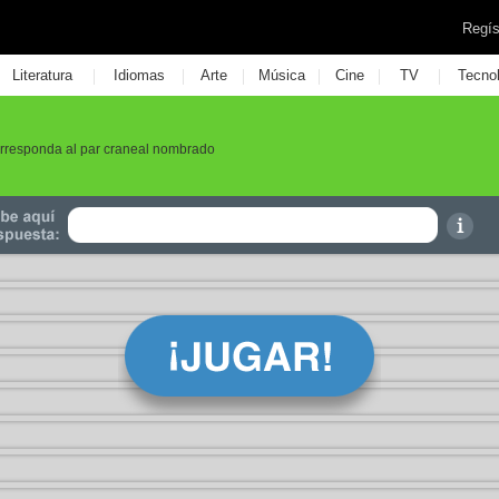
Regís
|
|
|
|
|
|
Literatura
Idiomas
Arte
Música
Cine
TV
Tecno
rresponda al par craneal nombrado