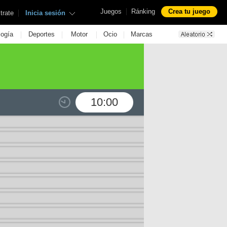
|
Juegos
Ránking
Crea tu juego
|
trate
Inicia sesión
|
|
|
|
logía
Deportes
Motor
Ocio
Marcas
10:00