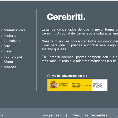
Estamos convencidos de que la mejor forma d
de
Matemáticas
Cerebriti. Un portal de juegos sobre cultura genera
de
Historia
de
Literatura
Nuestra misión es concentrar todos los conocimi
lugar para que tú puedas encontrar ese juego 
de
Arte
extraño que sea.
de
Cine
de
Tecnología
En Cerebriti además, podrás competir con tus a
más sabe. Y todo ello mientras mantienes tus ne
de
Motor
de
Marcas
os.
Soy profesor
|
Preguntas frecuentes
|
C