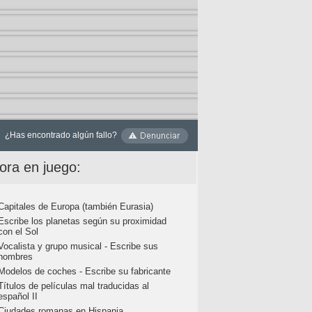
¿Has encontrado algún fallo?
ora en juego:
Capitales de Europa (también Eurasia)
Escribe los planetas según su proximidad
con el Sol
Vocalista y grupo musical - Escribe sus
nombres
Modelos de coches - Escribe su fabricante
Títulos de películas mal traducidas al
español II
Ciudades romanas en Hispania