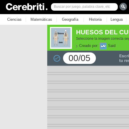
|
|
|
|
|
Ciencias
Matemáticas
Geografía
Historia
Lengua
HUESOS DEL CU
Seleccione la imagen correcta s
Creado por:
Said
00/05