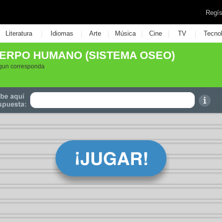
Regís
|
|
|
|
|
|
Literatura
Idiomas
Arte
Música
Cine
TV
Tecno
ERPO HUMANO (SISTEMA OSEO)
egun corresponda