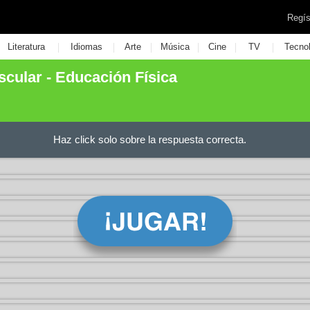
Regís
|
|
|
|
|
|
Literatura
Idiomas
Arte
Música
Cine
TV
Tecno
cular - Educación Física
Haz click solo sobre la respuesta correcta.