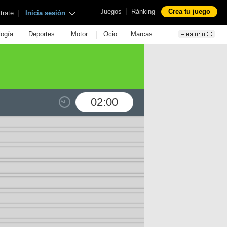
|
Juegos
Ránking
Crea tu juego
|
trate
Inicia sesión
|
|
|
|
logía
Deportes
Motor
Ocio
Marcas
02:00