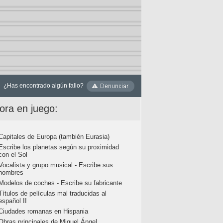
¿Has encontrado algún fallo?
ora en juego:
Capitales de Europa (también Eurasia)
Escribe los planetas según su proximidad
con el Sol
Vocalista y grupo musical - Escribe sus
nombres
Modelos de coches - Escribe su fabricante
Títulos de películas mal traducidas al
español II
Ciudades romanas en Hispania
Obras principales de Miguel Ángel