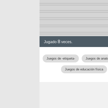
8
Jugado
veces.
gia
Juegos de -etiqueta-
Juegos de anat
Juegos de educación física
!!