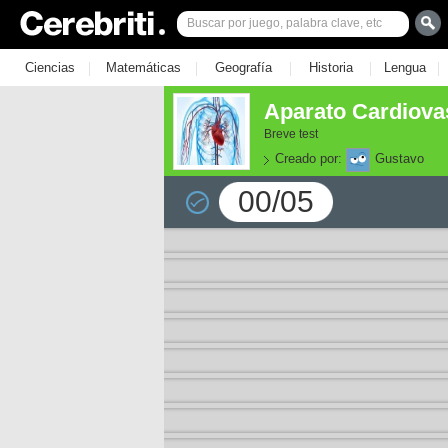
|
|
|
|
|
Ciencias
Matemáticas
Geografía
Historia
Lengua
Aparato Cardiovas
Breve test
Creado por:
Gustavo
00/05