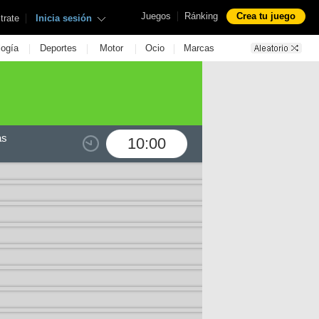
|
Juegos
Ránking
Crea tu juego
|
trate
Inicia sesión
|
|
|
|
logía
Deportes
Motor
Ocio
Marcas
as
10:00