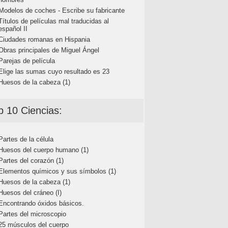
Modelos de coches - Escribe su fabricante
Títulos de películas mal traducidas al
español II
Ciudades romanas en Hispania
Obras principales de Miguel Ángel
Parejas de película
Elige las sumas cuyo resultado es 23
Huesos de la cabeza (1)
p 10 Ciencias:
Partes de la célula
Huesos del cuerpo humano (1)
Partes del corazón (1)
Elementos químicos y sus símbolos (1)
Huesos de la cabeza (1)
Huesos del cráneo (I)
Encontrando óxidos básicos.
Partes del microscopio
25 músculos del cuerpo