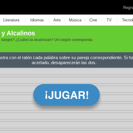
Regís
|
|
|
|
|
|
Literatura
Idiomas
Arte
Música
Cine
TV
Tecno
y Alcalinos
a sangre? ¿Cuáles la alcalinizan? Uní según corresponda.
astra con el ratón cada palabra sobre su pareja correspondiente. Si h
acertado, desaparecerán las dos.