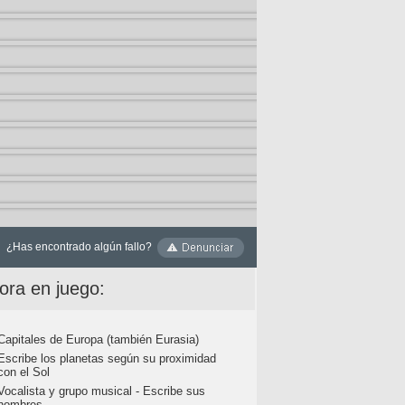
¿Has encontrado algún fallo?
ora en juego:
Capitales de Europa (también Eurasia)
Escribe los planetas según su proximidad
con el Sol
Vocalista y grupo musical - Escribe sus
nombres