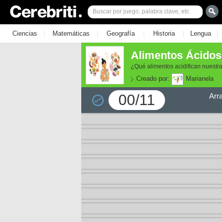
|
|
|
|
|
Ciencias
Matemáticas
Geografía
Historia
Lengua
Alimentos Ácidos 
¿Qué alimentos acidifican nuestr
Creado por:
Marianela
00/11
Arr