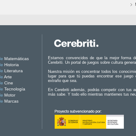
Estamos convencidos de que la mejor forma d
de
Matemáticas
Cerebriti. Un portal de juegos sobre cultura genera
de
Historia
de
Literatura
Nuestra misión es concentrar todos los conocimi
lugar para que tú puedas encontrar ese juego 
de
Arte
extraño que sea.
de
Cine
de
Tecnología
En Cerebriti además, podrás competir con tus a
más sabe. Y todo ello mientras mantienes tus ne
de
Motor
de
Marcas