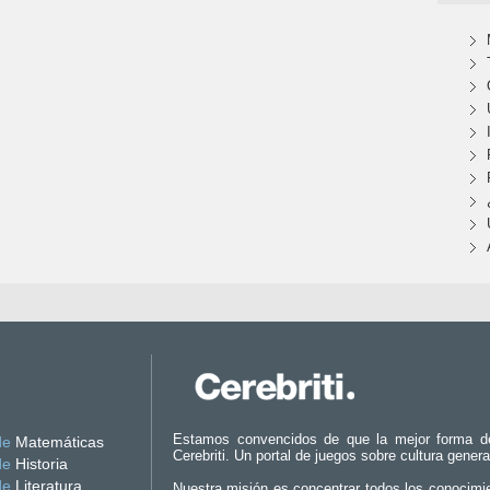
Estamos convencidos de que la mejor forma d
de
Matemáticas
Cerebriti. Un portal de juegos sobre cultura genera
de
Historia
de
Literatura
Nuestra misión es concentrar todos los conocimi