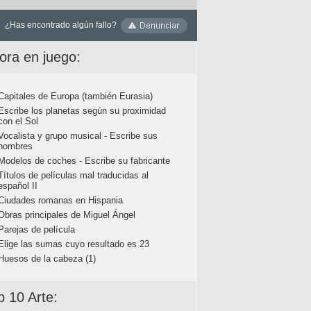
¿Has encontrado algún fallo?
ora en juego:
Capitales de Europa (también Eurasia)
Escribe los planetas según su proximidad
con el Sol
Vocalista y grupo musical - Escribe sus
nombres
Modelos de coches - Escribe su fabricante
Títulos de películas mal traducidas al
español II
Ciudades romanas en Hispania
Obras principales de Miguel Ángel
Parejas de película
Elige las sumas cuyo resultado es 23
Huesos de la cabeza (1)
p 10 Arte: