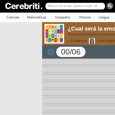
|
|
|
|
|
Ciencias
Matemáticas
Geografía
Historia
Lengua
¿Cual será la em
Observa las imágenes y coloca l
Creado por:
Lizeth Hayd
00/06