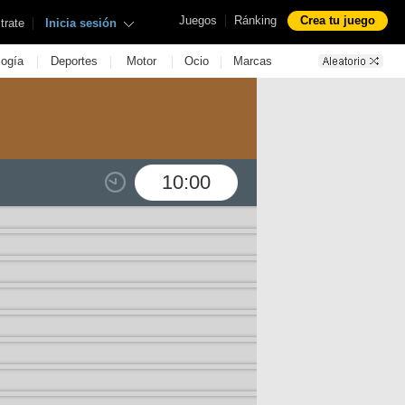
|
Juegos
Ránking
Crea tu juego
|
trate
Inicia sesión
|
|
|
|
logía
Deportes
Motor
Ocio
Marcas
10:00