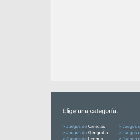
Elige una categoría:
> Juegos de
Ciencias
> Juegos 
> Juegos de
Geografía
> Juegos 
> Juegos de
Lengua
> Juegos 