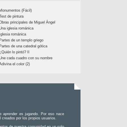
Monumentos (Fácil)
Test de pintura
Obras principales de Miguel Ángel
Una iglesia románica
Iglesia románica
Partes de un templo griego
Partes de una catedral gótica
¿Quién lo pintó? II
Une cada cuadro con su nombre
Adivina el color (2)
e aprender es jugando. Por eso nace
l creados por los propios usuarios.
entos de nuestra comunidad en un solo