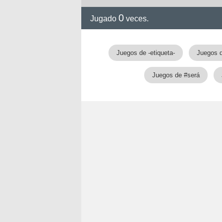
0
Jugado
veces.
Juegos de -etiqueta-
Juegos d
Juegos de #será