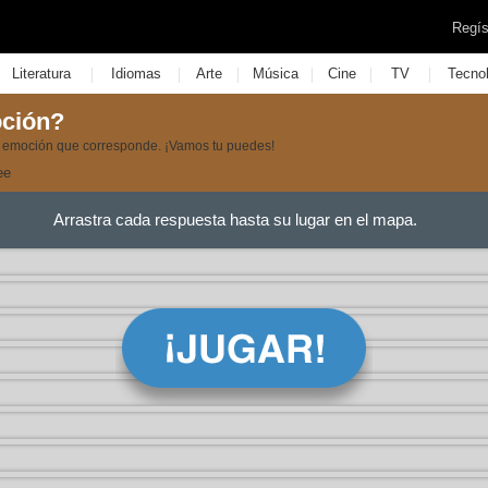
Regís
|
|
|
|
|
|
Literatura
Idiomas
Arte
Música
Cine
TV
Tecno
oción?
a emoción que corresponde. ¡Vamos tu puedes!
ee
Arrastra cada respuesta hasta su lugar en el mapa.